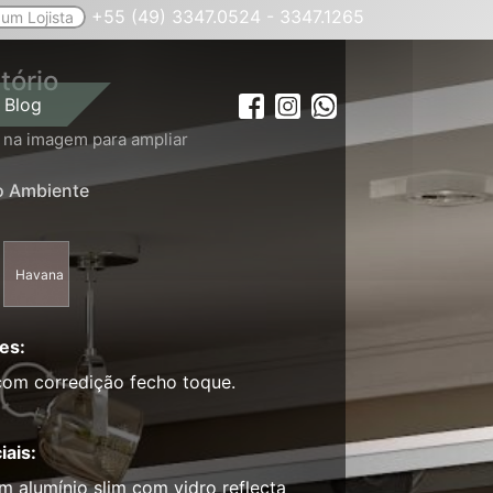
+55 (49) 3347.0524 - 3347.1265
um Lojista
tório
Blog
 na imagem para ampliar
o Ambiente
Havana
es:
om corredição fecho toque.
iais:
m alumínio slim com vidro reflecta