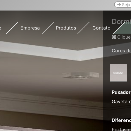
Seja 
Dormi
e
Empresa
Produtos
Contato
Clique
Cores d
Volato
Puxador
Gaveta c
Diferenc
Portas e